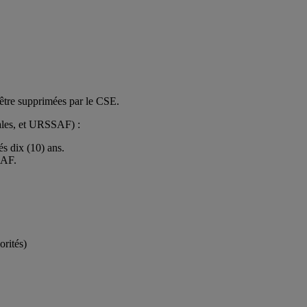
t être supprimées par le CSE.
cales, et URSSAF) :
s dix (10) ans.
SAF.
orités)